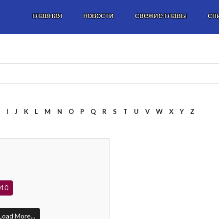
главная
новости
свежие главы
сп
H
I
J
K
L
M
N
O
P
Q
R
S
T
U
V
W
X
Y
Z
010
Load More...