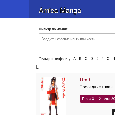
Amica Manga
Фильтр по имени:
Фильтр по алфавиту:
A
B
C
D
E
F
G
L
Limit
Последние главы:
Глава 01 - 21 мая, 2