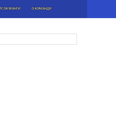
исок манги
о команде