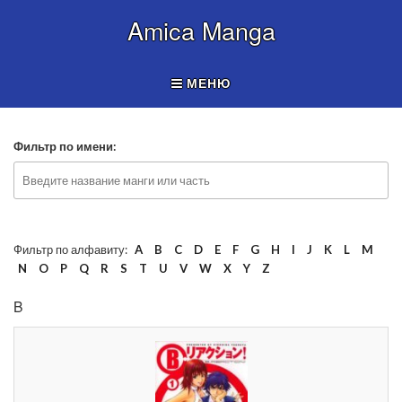
Amica Manga
МЕНЮ
Фильтр по имени:
Фильтр по алфавиту:
A
B
C
D
E
F
G
H
I
J
K
L
M
N
O
P
Q
R
S
T
U
V
W
X
Y
Z
B