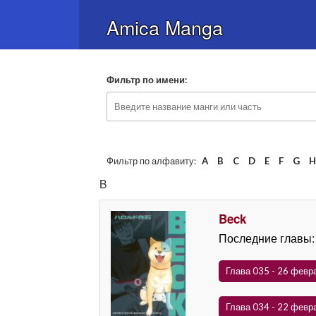
Amica Manga
Фильтр по имени:
Фильтр по алфавиту:
A
B
C
D
E
F
G
B
Beck
Последние главы:
Глава 035 - 26 февр
Глава 034 - 22 февр