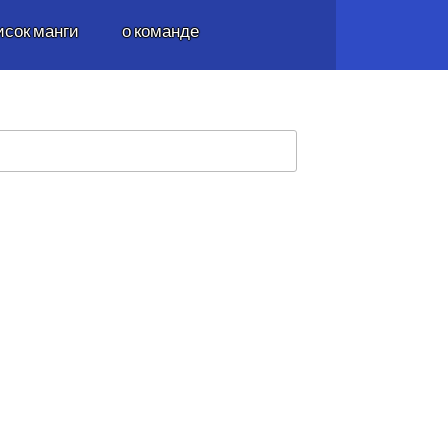
исок манги
о команде