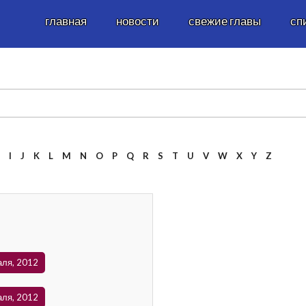
главная
новости
свежие главы
сп
H
I
J
K
L
M
N
O
P
Q
R
S
T
U
V
W
X
Y
Z
аля, 2012
аля, 2012