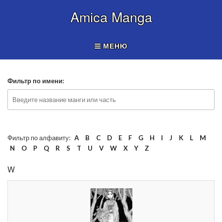
Amica Manga
МЕНЮ
Фильтр по имени:
Фильтр по алфавиту:
A
B
C
D
E
F
G
H
I
J
K
L
M
N
O
P
Q
R
S
T
U
V
W
X
Y
Z
W