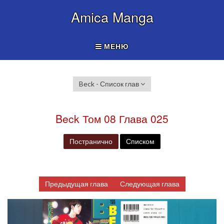
Amica Manga
МЕНЮ
Beck - Список глав
Beck Том 08 Глава 025
Постранично
Списком
Предыдущая глава
Следующая глава