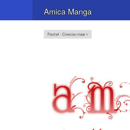
Amica Manga
Pastel - Список глав