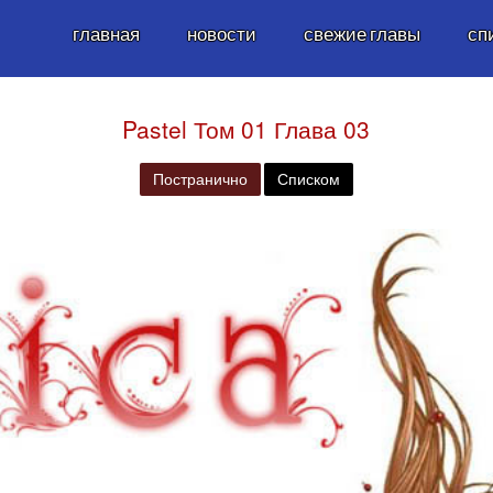
главная
новости
свежие главы
сп
Pastel Том 01 Глава 03
Постранично
Списком