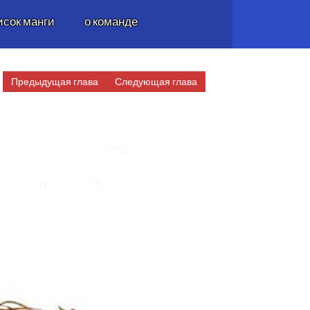
исок манги
о команде
Предыдущая глава
Следующая глава