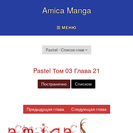
Amica Manga
МЕНЮ
Pastel - Список глав
Pastel Том 03 Глава 21
Постранично
Списком
Предыдущая глава
Следующая глава