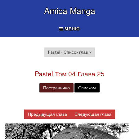
Amica Manga
МЕНЮ
Pastel - Список глав
Pastel Том 04 Глава 25
Постранично
Списком
Предыдущая глава
Следующая глава