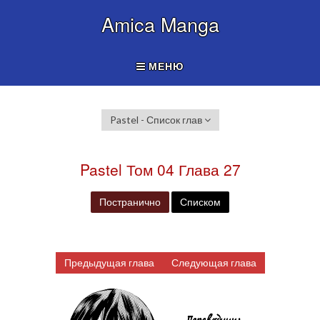
Amica Manga
МЕНЮ
Pastel - Список глав
Pastel Том 04 Глава 27
Постранично
Списком
Предыдущая глава
Следующая глава