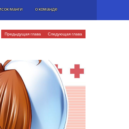
исок манги
о команде
Предыдущая глава
Следующая глава