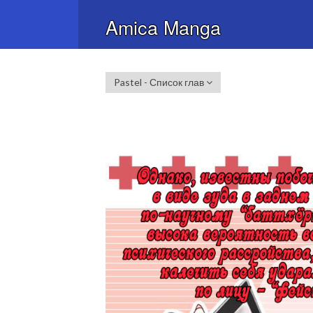
Amica Manga
Pastel - Список глав