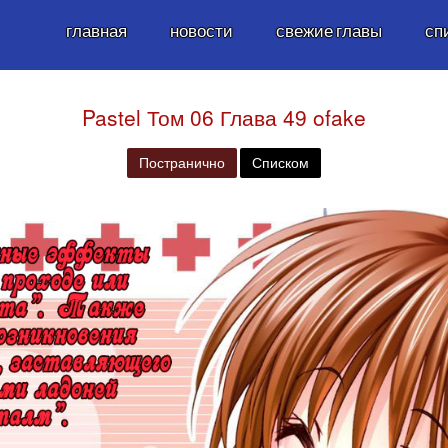
главная
новости
свежие главы
сп
Pastel Том 06 Глава 49 ofake
Постранично
Списком