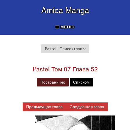
Amica Manga
МЕНЮ
Pastel - Список глав
Pastel Том 07 Глава 52
Постранично
Списком
Предыдущая глава
Следующая глава