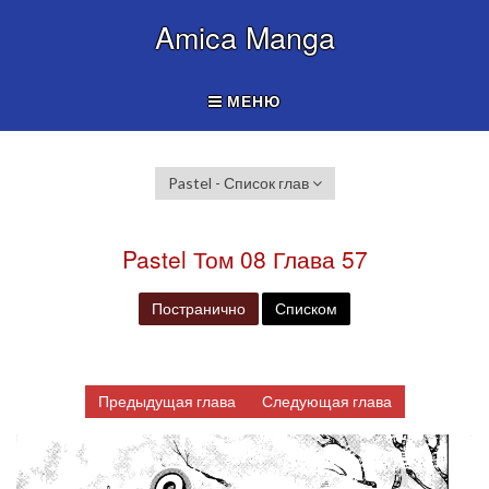
Amica Manga
МЕНЮ
Pastel - Список глав
Pastel Том 08 Глава 57
Постранично
Списком
Предыдущая глава
Следующая глава