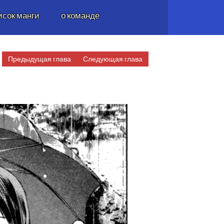
исок манги
о команде
Предыдущая глава
Следующая глава