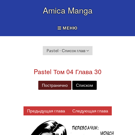
Amica Manga
МЕНЮ
Pastel - Список глав
Pastel Том 04 Глава 30
Постранично
Списком
Предыдущая глава
Следующая глава