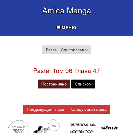
Amica Manga
МЕНЮ
Pastel - Список глав
Pastel Том 06 Глава 47
Постранично
Списком
Предыдущая глава
Следующая глава